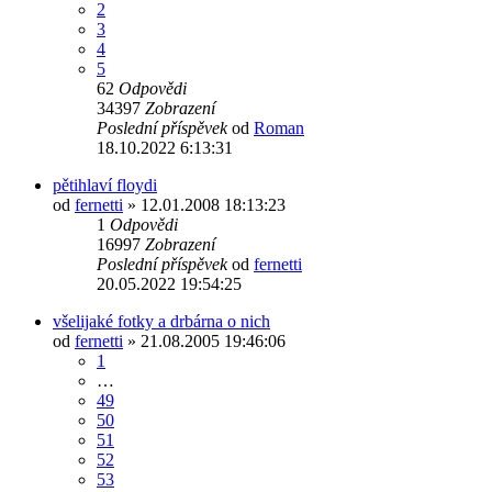
2
3
4
5
62
Odpovědi
34397
Zobrazení
Poslední příspěvek
od
Roman
18.10.2022 6:13:31
pětihlaví floydi
od
fernetti
»
12.01.2008 18:13:23
1
Odpovědi
16997
Zobrazení
Poslední příspěvek
od
fernetti
20.05.2022 19:54:25
všelijaké fotky a drbárna o nich
od
fernetti
»
21.08.2005 19:46:06
1
…
49
50
51
52
53