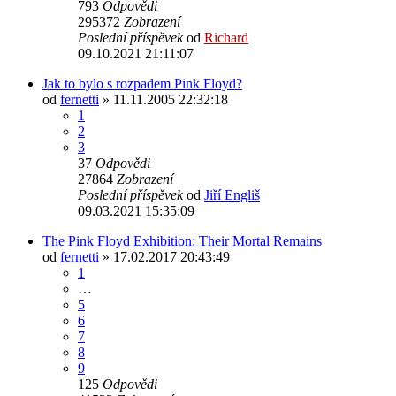
793
Odpovědi
295372
Zobrazení
Poslední příspěvek
od
Richard
09.10.2021 21:11:07
Jak to bylo s rozpadem Pink Floyd?
od
fernetti
»
11.11.2005 22:32:18
1
2
3
37
Odpovědi
27864
Zobrazení
Poslední příspěvek
od
Jiří Engliš
09.03.2021 15:35:09
The Pink Floyd Exhibition: Their Mortal Remains
od
fernetti
»
17.02.2017 20:43:49
1
…
5
6
7
8
9
125
Odpovědi