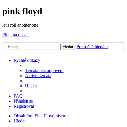
pink floyd
let's roll another one
Přejít na obsah
Pokročilé hledání
Hledat
Rychlé odkazy
Témata bez odpovědí
Aktivní témata
Hledat
FAQ
Přihlásit se
Registrovat
Obsah fóra
Pink Floyd
historie
Hledat