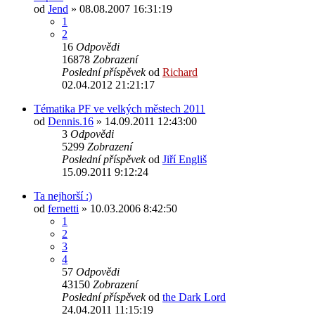
od
Jend
»
08.08.2007 16:31:19
1
2
16
Odpovědi
16878
Zobrazení
Poslední příspěvek
od
Richard
02.04.2012 21:21:17
Tématika PF ve velkých městech 2011
od
Dennis.16
»
14.09.2011 12:43:00
3
Odpovědi
5299
Zobrazení
Poslední příspěvek
od
Jiří Engliš
15.09.2011 9:12:24
Ta nejhorší :)
od
fernetti
»
10.03.2006 8:42:50
1
2
3
4
57
Odpovědi
43150
Zobrazení
Poslední příspěvek
od
the Dark Lord
24.04.2011 11:15:19