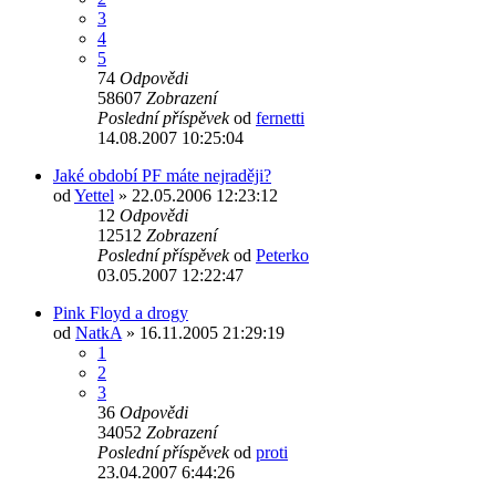
3
4
5
74
Odpovědi
58607
Zobrazení
Poslední příspěvek
od
fernetti
14.08.2007 10:25:04
Jaké období PF máte nejraději?
od
Yettel
»
22.05.2006 12:23:12
12
Odpovědi
12512
Zobrazení
Poslední příspěvek
od
Peterko
03.05.2007 12:22:47
Pink Floyd a drogy
od
NatkA
»
16.11.2005 21:29:19
1
2
3
36
Odpovědi
34052
Zobrazení
Poslední příspěvek
od
proti
23.04.2007 6:44:26