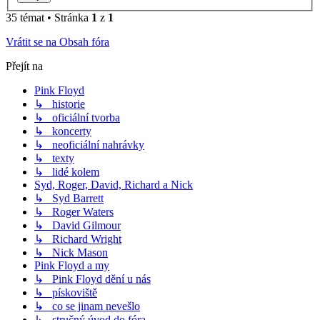
35 témat • Stránka
1
z
1
Vrátit se na Obsah fóra
Přejít na
Pink Floyd
↳ historie
↳ oficiální tvorba
↳ koncerty
↳ neoficiální nahrávky
↳ texty
↳ lidé kolem
Syd, Roger, David, Richard a Nick
↳ Syd Barrett
↳ Roger Waters
↳ David Gilmour
↳ Richard Wright
↳ Nick Mason
Pink Floyd a my
↳ Pink Floyd dění u nás
↳ pískoviště
↳ co se jinam nevešlo
↳ stručný úvod do fóra