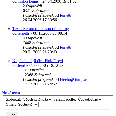
od
mirkoslomas
»
24.04.2006 19:31:52
2
Odpovědi
6321
Zobrazení
Poslední příspěvek
od
fernetti
26.04.2006 17:38:56
Text - Return to the son of nothing
od
fernetti
»
08.11.2005 23:08:14
4
Odpovědi
7448
Zobrazení
Poslední příspěvek
od
fernetti
20.01.2006 21:23:43
Nejoblíbenější člen Pink Floyd
od
Jend
»
09.09.2005 18:12:23
11
Odpovědi
12368
Zobrazení
Poslední příspěvek
od
FleetingGlimpse
17.12.2005 21:24:52
Nové téma
Zobrazit:
Seřadit podle:
Směr: